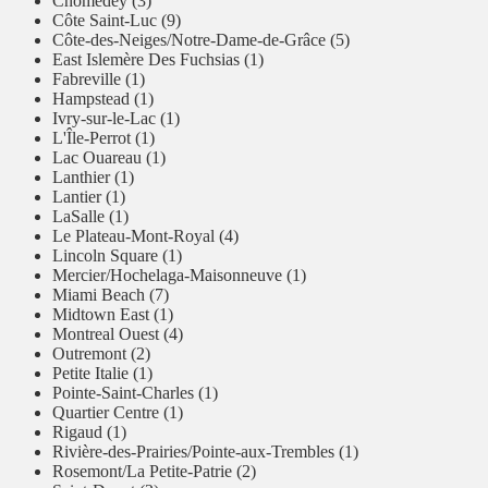
Chomedey (3)
Côte Saint-Luc (9)
Côte-des-Neiges/Notre-Dame-de-Grâce (5)
East Islemère Des Fuchsias (1)
Fabreville (1)
Hampstead (1)
Ivry-sur-le-Lac (1)
L'Île-Perrot (1)
Lac Ouareau (1)
Lanthier (1)
Lantier (1)
LaSalle (1)
Le Plateau-Mont-Royal (4)
Lincoln Square (1)
Mercier/Hochelaga-Maisonneuve (1)
Miami Beach (7)
Midtown East (1)
Montreal Ouest (4)
Outremont (2)
Petite Italie (1)
Pointe-Saint-Charles (1)
Quartier Centre (1)
Rigaud (1)
Rivière-des-Prairies/Pointe-aux-Trembles (1)
Rosemont/La Petite-Patrie (2)