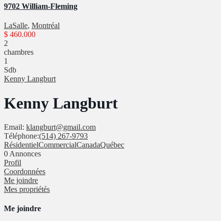
9702 William-Fleming
LaSalle
,
Montréal
$ 460.000
2
chambres
1
Sdb
Kenny Langburt
Kenny Langburt
Email:
klangburt@gmail.com
Téléphone:
(514) 267-9793
Résidentiel
Commercial
Canada
Québec
0
Annonces
Profil
Coordonnées
Me joindre
Mes propriétés
Me joindre