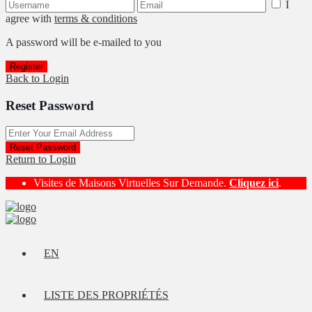
I
agree with
terms & conditions
A password will be e-mailed to you
Register
Back to Login
Reset Password
Reset Password
Return to Login
Visites de Maisons Virtuelles Sur Demande.
Cliquez ici
.
EN
LISTE DES PROPRIÉTÉS