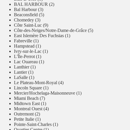
BAL HARBOUR (2)
Bal Harbour (3)
Beaconsfield (5)
Chomedey (3)
Côte Saint-Luc (9)
Côte-des-Neiges/Notre-Dame-de-Grâce (5)
East Islemère Des Fuchsias (1)
Fabreville (1)
Hampstead (1)
Ivry-sur-le-Lac (1)
L'Île-Perrot (1)
Lac Ouareau (1)
Lanthier (1)
Lantier (1)
LaSalle (1)
Le Plateau-Mont-Royal (4)
Lincoln Square (1)
Mercier/Hochelaga-Maisonneuve (1)
Miami Beach (7)
Midtown East (1)
Montreal Ouest (4)
Outremont (2)
Petite Italie (1)
Pointe-Saint-Charles (1)
Quartier Centre (1)