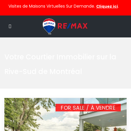
Visites de Maisons Virtuelles Sur Demande.
.
Cliquez ici
Votre Courtier Immobilier sur la
Rive-Sud de Montréal
FOR SALE / À VENDRE