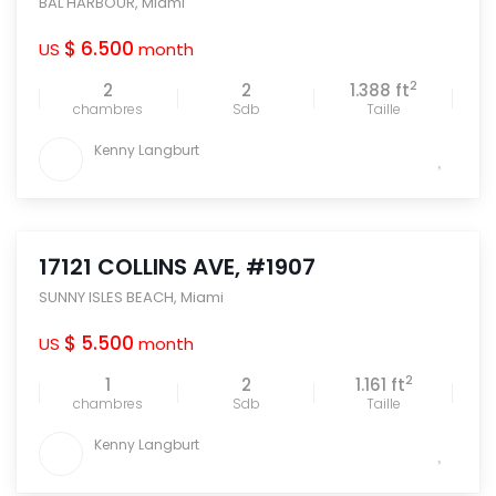
BAL HARBOUR
,
Miami
$ 6.500
US
month
2
2
2
1.388 ft
chambres
Sdb
Taille
Kenny Langburt
17121 COLLINS AVE, #1907
SUNNY ISLES BEACH
,
Miami
$ 5.500
US
month
2
1
2
1.161 ft
chambres
Sdb
Taille
Kenny Langburt