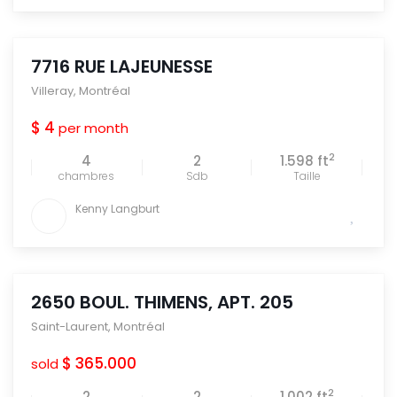
7716 RUE LAJEUNESSE
Villeray
,
Montréal
$ 4
per month
2
4
2
1.598 ft
chambres
Sdb
Taille
Kenny Langburt
2650 BOUL. THIMENS, APT. 205
Saint-Laurent
,
Montréal
$ 365.000
sold
2
2
2
1.002 ft