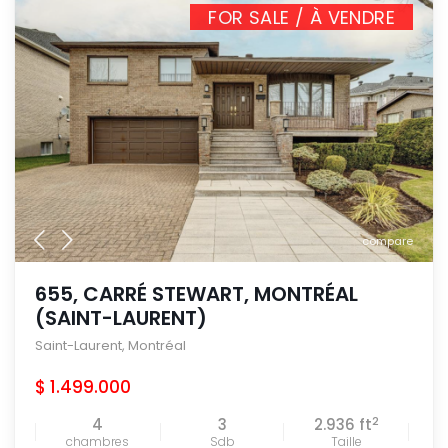
FOR SALE / À VENDRE
compare
655, CARRÉ STEWART, MONTRÉAL
(SAINT-LAURENT)
Saint-Laurent
,
Montréal
$ 1.499.000
2
4
3
2.936 ft
chambres
Sdb
Taille