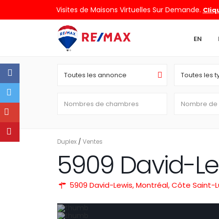
Visites de Maisons Virtuelles Sur Demande.
Cliq
EN
Toutes les annonce
Toutes les 
Duplex
/
Ventes
5909 David-Le
5909 David-Lewis,
Montréal
,
Côte Saint-L