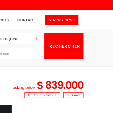
RICES
CONTACT
514-267-9793
les regions
$ 839.000
asking price
Ajouter aux favoris
Imprimer