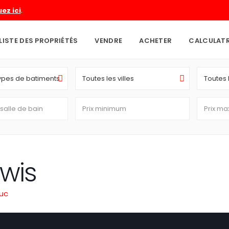
.
uez ici
LISTE DES PROPRIÉTÉS
VENDRE
ACHETER
CALCULAT
types de batiments
Toutes les villes
Toutes 
wis
uc