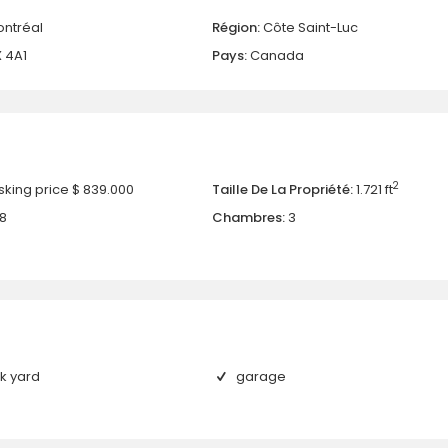
ntréal
Région:
Côte Saint-Luc
 4A1
Pays:
Canada
2
sking price
$ 839.000
Taille De La Propriété:
1.721 ft
8
Chambres:
3
k yard
garage