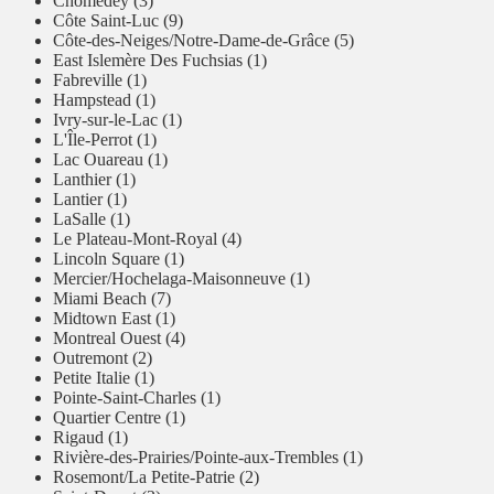
Chomedey (3)
Côte Saint-Luc (9)
Côte-des-Neiges/Notre-Dame-de-Grâce (5)
East Islemère Des Fuchsias (1)
Fabreville (1)
Hampstead (1)
Ivry-sur-le-Lac (1)
L'Île-Perrot (1)
Lac Ouareau (1)
Lanthier (1)
Lantier (1)
LaSalle (1)
Le Plateau-Mont-Royal (4)
Lincoln Square (1)
Mercier/Hochelaga-Maisonneuve (1)
Miami Beach (7)
Midtown East (1)
Montreal Ouest (4)
Outremont (2)
Petite Italie (1)
Pointe-Saint-Charles (1)
Quartier Centre (1)
Rigaud (1)
Rivière-des-Prairies/Pointe-aux-Trembles (1)
Rosemont/La Petite-Patrie (2)