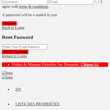
I
agree with
terms & conditions
A password will be e-mailed to you
Register
Back to Login
Reset Password
Reset Password
Return to Login
Visites de Maisons Virtuelles Sur Demande.
Cliquez ici
.
EN
LISTE DES PROPRIÉTÉS