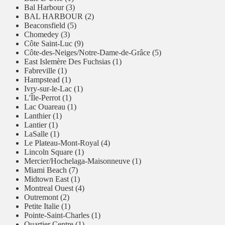
Bal Harbour (3)
BAL HARBOUR (2)
Beaconsfield (5)
Chomedey (3)
Côte Saint-Luc (9)
Côte-des-Neiges/Notre-Dame-de-Grâce (5)
East Islemère Des Fuchsias (1)
Fabreville (1)
Hampstead (1)
Ivry-sur-le-Lac (1)
L'Île-Perrot (1)
Lac Ouareau (1)
Lanthier (1)
Lantier (1)
LaSalle (1)
Le Plateau-Mont-Royal (4)
Lincoln Square (1)
Mercier/Hochelaga-Maisonneuve (1)
Miami Beach (7)
Midtown East (1)
Montreal Ouest (4)
Outremont (2)
Petite Italie (1)
Pointe-Saint-Charles (1)
Quartier Centre (1)