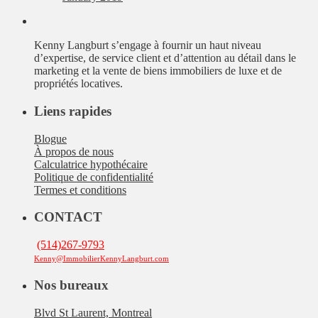
Kenny Langburt s’engage à fournir un haut niveau
d’expertise, de service client et d’attention au détail dans le
marketing et la vente de biens immobiliers de luxe et de
propriétés locatives.
Liens rapides
Blogue
À propos de nous
Calculatrice hypothécaire
Politique de confidentialité
Termes et conditions
CONTACT
(514)267-9793
Kenny@ImmobilierKennyLangburt.com
Nos bureaux
Blvd St Laurent, Montreal