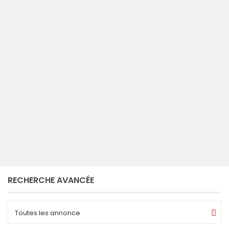
Saint-Donat
Lanaudière
kenny
RECHERCHE AVANCÉE
Toutes les annonce