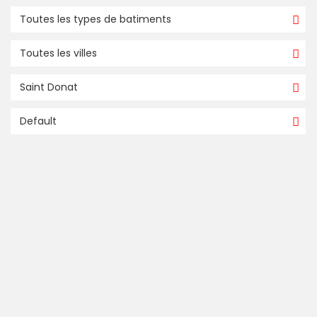
Toutes les types de batiments
Toutes les villes
Saint Donat
Default
VENDU / SOLD
compare
15 CH. DU DOMAINE-BELLEVUE
Lac Ouareau
Saint-Donat
Lanaudière
Vendu / Sold