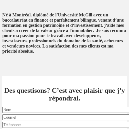
N
é
à
Montr
é
al
,
dipl
ô
m
é
de
l
’
Universit
é
McGill
avec
un
baccalaur
é
at
en
finance
et
parfaitement
bilingue, venant
d
‘
une
formation
en
gestion
patrimoine
et
d
‘
investissement
,
j
‘
aide
mes
clients
à
cr
é
er
de
la
valeur
gr
â
ce
à
l
‘
immobilier.
Je
suis
reconnu
pour
ma
passion
pour
le
travail
avec
d
é
veloppeurs
,
investisseurs
,
professionnels
du
domaine
de
la
sant
é
,
acheteurs
et
vendeurs
novices
.
La
satisfaction
des
mes
clients
est
ma
priorit
é
absolue
.
Des questisons? C’est avec plaisir que j’y
répondrai.