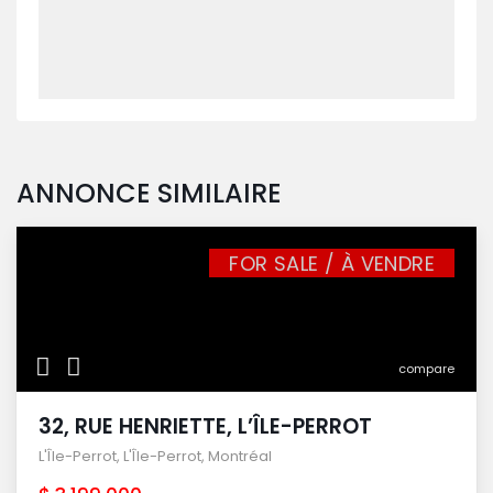
ANNONCE SIMILAIRE
FOR SALE / À VENDRE
compare
32, RUE HENRIETTE, L’ÎLE-PERROT
L'Île-Perrot
,
L'Île-Perrot
,
Montréal