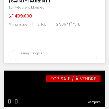
(SAINT-LAURENT)
Saint-Laurent
,
Montréal
$ 1.499.000
2
4
3
2.936 ft
chambres
Sdb
Taille
Kenny Langburt
FOR SALE / À VENDRE
compare