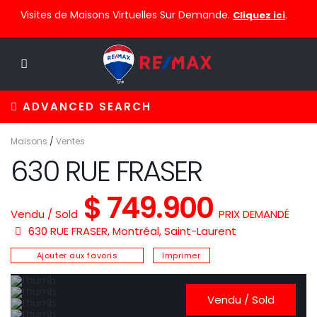
Visites de Maisons Virtuelles Sur Demande.
.
Cliquez ici
ADVANCED SEARCH
Maisons
/
Ventes
630 RUE FRASER
$ 749.900
Vendu / Sold
PRIX DEMANDÉ
630 RUE FRASER,
Montréal
,
Saint-Laurent
Ajouter aux favoris
Imprimer
Vendu / Sold