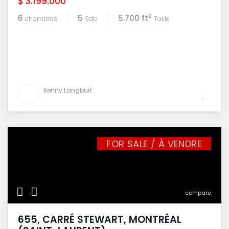
$ 3.199.000
2
6
5
5.700 ft
chambres
Sdb
Taille
Kenny Langburt
FOR SALE / À VENDRE
compare
655, CARRÉ STEWART, MONTRÉAL