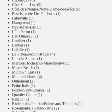
Chomedey (3)
Côte Saint-Luc (9)
Côte-des-Neiges/Notre-Dame-de-Grâce (5)
East Islemère Des Fuchsias (1)
Fabreville (1)
Hampstead (1)
Ivry-sur-le-Lac (1)
L'Île-Perrot (1)
Lac Ouareau (1)
Lanthier (1)
Lantier (1)
LaSalle (1)
Le Plateau-Mont-Royal (4)
Lincoln Square (1)
Mercier/Hochelaga-Maisonneuve (1)
Miami Beach (7)
Midtown East (1)
Montreal Ouest (4)
Outremont (2)
Petite Italie (1)
Pointe-Saint-Charles (1)
Quartier Centre (1)
Rigaud (1)
Rivière-des-Prairies/Pointe-aux-Trembles (1)
Rosemont/La Petite-Patrie (2)