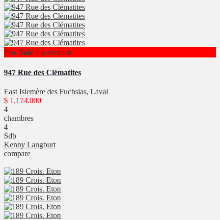
For Sale / à vendre
947 Rue des Clématites
East Islemère des Fuchsias
,
Laval
$ 1.174.000
4
chambres
4
Sdb
Kenny Langburt
compare