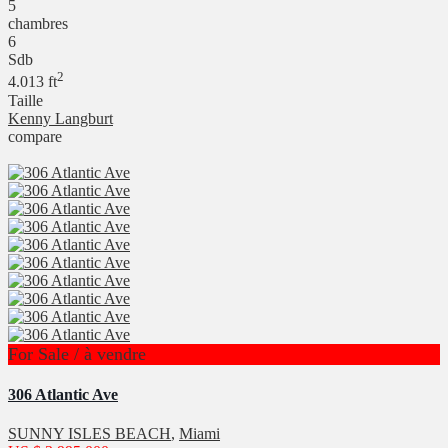
5
chambres
6
Sdb
2
4.013 ft
Taille
Kenny Langburt
compare
For Sale / à vendre
306 Atlantic Ave
SUNNY ISLES BEACH
,
Miami