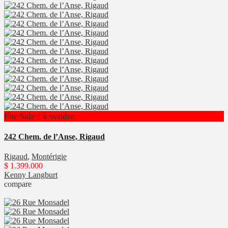
For Sale / à vendre
242 Chem. de l’Anse, Rigaud
Rigaud
,
Montérigie
$ 1.399.000
Kenny Langburt
compare