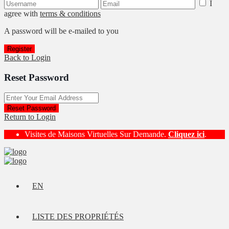
I
agree with
terms & conditions
A password will be e-mailed to you
Register
Back to Login
Reset Password
Reset Password
Return to Login
Visites de Maisons Virtuelles Sur Demande.
Cliquez ici
.
EN
LISTE DES PROPRIÉTÉS