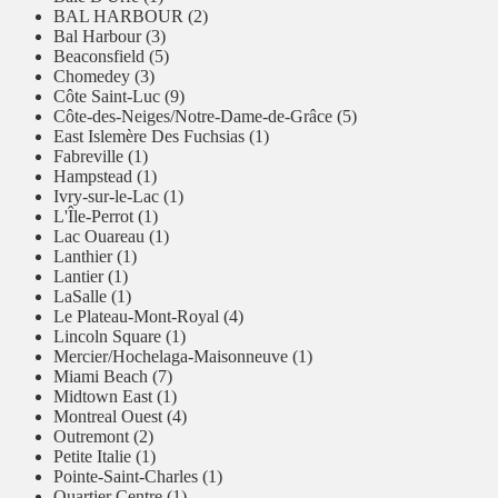
BAL HARBOUR (2)
Bal Harbour (3)
Beaconsfield (5)
Chomedey (3)
Côte Saint-Luc (9)
Côte-des-Neiges/Notre-Dame-de-Grâce (5)
East Islemère Des Fuchsias (1)
Fabreville (1)
Hampstead (1)
Ivry-sur-le-Lac (1)
L'Île-Perrot (1)
Lac Ouareau (1)
Lanthier (1)
Lantier (1)
LaSalle (1)
Le Plateau-Mont-Royal (4)
Lincoln Square (1)
Mercier/Hochelaga-Maisonneuve (1)
Miami Beach (7)
Midtown East (1)
Montreal Ouest (4)
Outremont (2)
Petite Italie (1)
Pointe-Saint-Charles (1)
Quartier Centre (1)