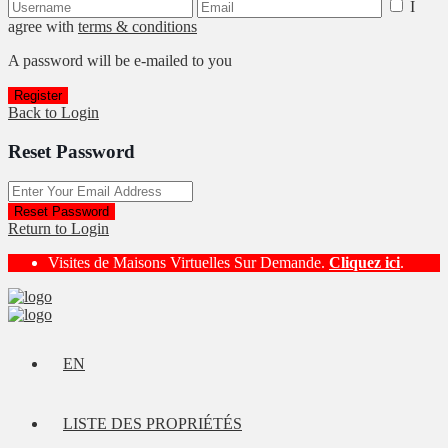
I
agree with
terms & conditions
A password will be e-mailed to you
Register
Back to Login
Reset Password
Reset Password
Return to Login
Visites de Maisons Virtuelles Sur Demande.
Cliquez ici
.
EN
LISTE DES PROPRIÉTÉS