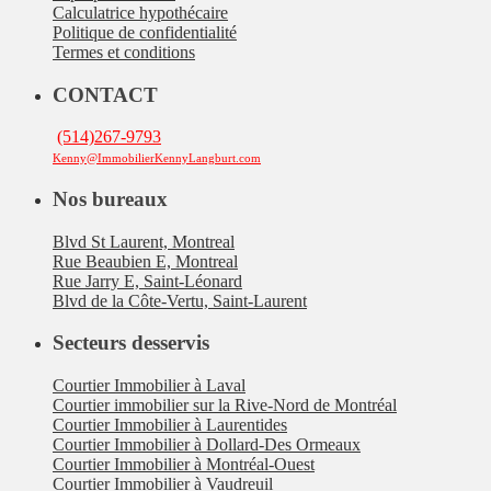
Calculatrice hypothécaire
Politique de confidentialité
Termes et conditions
CONTACT
(514)267-9793
Kenny@ImmobilierKennyLangburt.com
Nos bureaux
Blvd St Laurent, Montreal
Rue Beaubien E, Montreal
Rue Jarry E, Saint-Léonard
Blvd de la Côte-Vertu, Saint-Laurent
Secteurs desservis
Courtier Immobilier à Laval
Courtier immobilier sur la Rive-Nord de Montréal
Courtier Immobilier à Laurentides
Courtier Immobilier à Dollard-Des Ormeaux
Courtier Immobilier à Montréal-Ouest
Courtier Immobilier à Vaudreuil