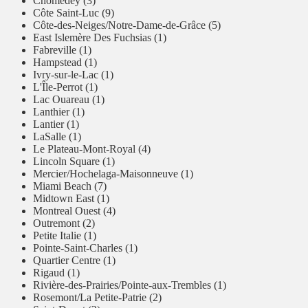
Chomedey (3)
Côte Saint-Luc (9)
Côte-des-Neiges/Notre-Dame-de-Grâce (5)
East Islemère Des Fuchsias (1)
Fabreville (1)
Hampstead (1)
Ivry-sur-le-Lac (1)
L'Île-Perrot (1)
Lac Ouareau (1)
Lanthier (1)
Lantier (1)
LaSalle (1)
Le Plateau-Mont-Royal (4)
Lincoln Square (1)
Mercier/Hochelaga-Maisonneuve (1)
Miami Beach (7)
Midtown East (1)
Montreal Ouest (4)
Outremont (2)
Petite Italie (1)
Pointe-Saint-Charles (1)
Quartier Centre (1)
Rigaud (1)
Rivière-des-Prairies/Pointe-aux-Trembles (1)
Rosemont/La Petite-Patrie (2)