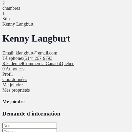
2
chambres
1
Sdb
Kenny Langburt
Kenny Langburt
Email:
klangburt@gmail.com
Téléphone:
(514) 267-9793
Résidentiel
Commercial
Canada
Québec
0
Annonces
Profil
Coordonnées
Me joindre
Mes propriétés
Me joindre
Demande d'information