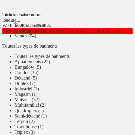
click to enable zoom
Toutes les annonce
loading...
Toutes les annonce
We didn't find any results
Locations (16)
View
Roadmap
Satellite
Hybrid
Terrain
My Location
Fullscreen
Ventes (94)
Toutes les types de batiments
Toutes les types de batiments
Appartements (22)
Bungalow (5)
Condos (35)
Détaché (5)
Duplex (7)
Industriel (1)
Magasin (1)
Maisons (32)
Multifamilial (2)
Quadruplex (1)
Semi-détaché (1)
Terrain (2)
Townhouse (1)
Triplex (3)