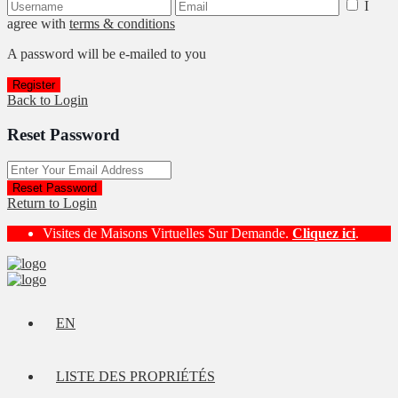
I
agree with
terms & conditions
A password will be e-mailed to you
Register
Back to Login
Reset Password
Reset Password
Return to Login
Visites de Maisons Virtuelles Sur Demande.
Cliquez ici
.
EN
LISTE DES PROPRIÉTÉS