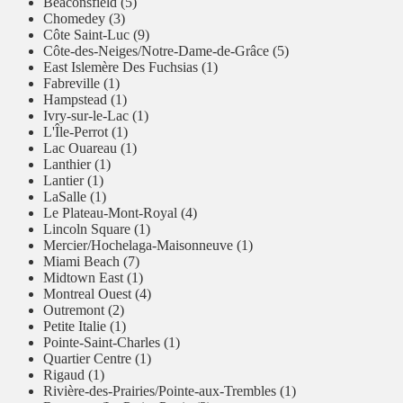
Beaconsfield (5)
Chomedey (3)
Côte Saint-Luc (9)
Côte-des-Neiges/Notre-Dame-de-Grâce (5)
East Islemère Des Fuchsias (1)
Fabreville (1)
Hampstead (1)
Ivry-sur-le-Lac (1)
L'Île-Perrot (1)
Lac Ouareau (1)
Lanthier (1)
Lantier (1)
LaSalle (1)
Le Plateau-Mont-Royal (4)
Lincoln Square (1)
Mercier/Hochelaga-Maisonneuve (1)
Miami Beach (7)
Midtown East (1)
Montreal Ouest (4)
Outremont (2)
Petite Italie (1)
Pointe-Saint-Charles (1)
Quartier Centre (1)
Rigaud (1)
Rivière-des-Prairies/Pointe-aux-Trembles (1)