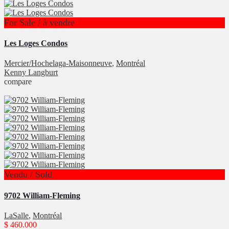
For Sale / à vendre
Les Loges Condos
Mercier/Hochelaga-Maisonneuve
,
Montréal
Kenny Langburt
compare
Vendu / Sold
9702 William-Fleming
LaSalle
,
Montréal
$ 460.000