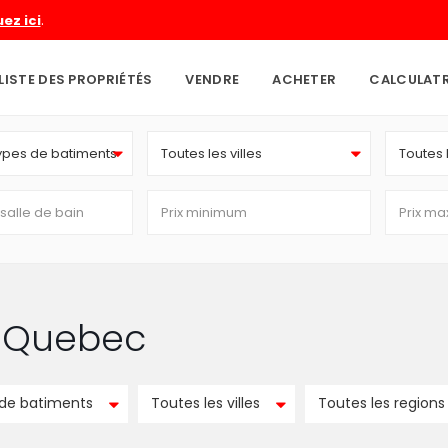
.
uez ici
LISTE DES PROPRIÉTÉS
VENDRE
ACHETER
CALCULAT
types de batiments
Toutes les villes
Toutes 
in Quebec
 de batiments
Toutes les villes
Toutes les regions