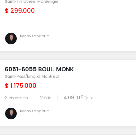
Saint-Timothée
,
Montérigie
$ 299.000
Kenny Langburt
6051-6055 BOUL. MONK
Saint-Paul/Émard
,
Montréal
$ 1.175.000
2
2
2
4.091 ft
chambres
Sdb
Taille
Kenny Langburt