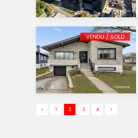
compare
VENDU / SOLD
compare
1
2
3
4