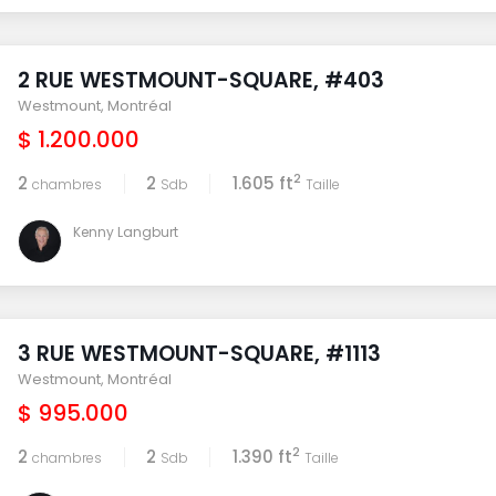
2 RUE WESTMOUNT-SQUARE, #403
Westmount
,
Montréal
$ 1.200.000
2
2
2
1.605 ft
chambres
Sdb
Taille
Kenny Langburt
3 RUE WESTMOUNT-SQUARE, #1113
Westmount
,
Montréal
$ 995.000
2
2
2
1.390 ft
chambres
Sdb
Taille