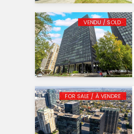
VENDU / SOLD
compare
FOR SALE / À VENDRE