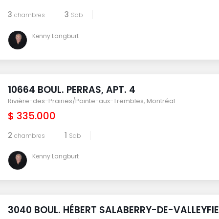
3
3
chambres
Sdb
Kenny Langburt
10664 BOUL. PERRAS, APT. 4
Rivière-des-Prairies/Pointe-aux-Trembles
,
Montréal
$ 335.000
2
1
chambres
Sdb
Kenny Langburt
3040 BOUL. HÉBERT SALABERRY-DE-VALLEYFI