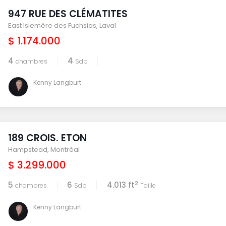
947 RUE DES CLÉMATITES
East Islemère des Fuchsias
,
Laval
$ 1.174.000
4
4
chambres
Sdb
Kenny Langburt
189 CROIS. ETON
Hampstead
,
Montréal
$ 3.299.000
2
5
6
4.013 ft
chambres
Sdb
Taille
Kenny Langburt