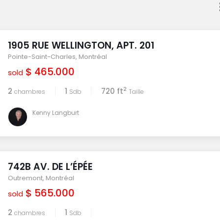
1905 RUE WELLINGTON, APT. 201
Pointe-Saint-Charles
,
Montréal
$ 465.000
sold
2
2
1
720 ft
chambres
Sdb
Taille
Kenny Langburt
742B AV. DE L’ÉPÉE
Outremont
,
Montréal
$ 565.000
sold
2
1
chambres
Sdb